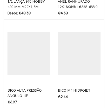
1/2 LANÇA 970 HOBBY
ANEL RANHURADO
420 MM M22X1,5M
12X18X6/5/1 6.363-633.0
Desde:
€
48.38
€
4.38
BICO ALTA PRESSÃO
BICO M4 HIDROJET
ANGULO 15º
€
2.44
€
6.97