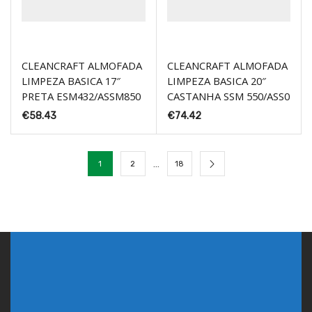
CLEANCRAFT ALMOFADA
CLEANCRAFT ALMOFADA
LIMPEZA BASICA 17″
LIMPEZA BASICA 20″
PRETA ESM432/ASSM850
CASTANHA SSM 550/ASS0
€
58.43
€
74.42
…
1
2
18