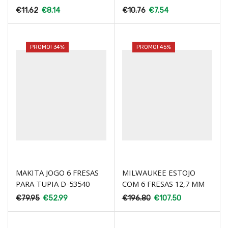
€
11.62
€
8.14
€
10.76
€
7.54
PROMO! 34%
PROMO! 45%
MAKITA JOGO 6 FRESAS
MILWAUKEE ESTOJO
PARA TUPIA D-53540
COM 6 FRESAS 12,7 MM
€
79.95
€
52.99
€
196.80
€
107.50