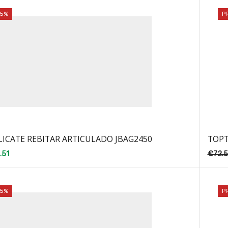
25%
P
LICATE REBITAR ARTICULADO JBAG2450
TOPT
.51
€
72.
25%
P