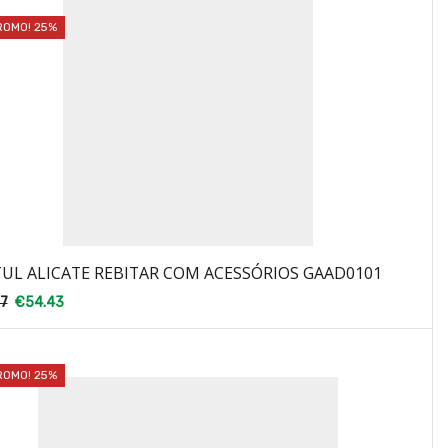
ROMO! 25%
UL ALICATE REBITAR COM ACESSÓRIOS GAAD0101
57
€
54.43
ROMO! 25%