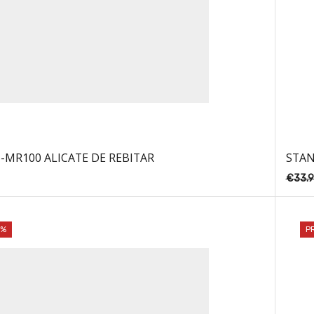
-MR100 ALICATE DE REBITAR
STAN
€
33.9
2%
P