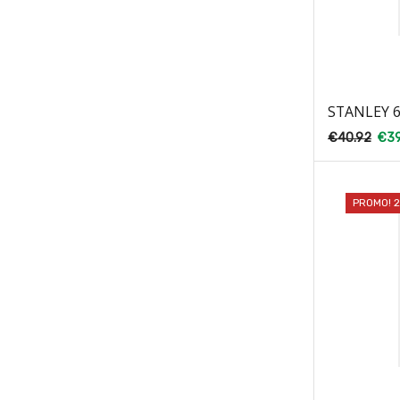
STANLEY 
€
40.92
€
39
PROMO! 