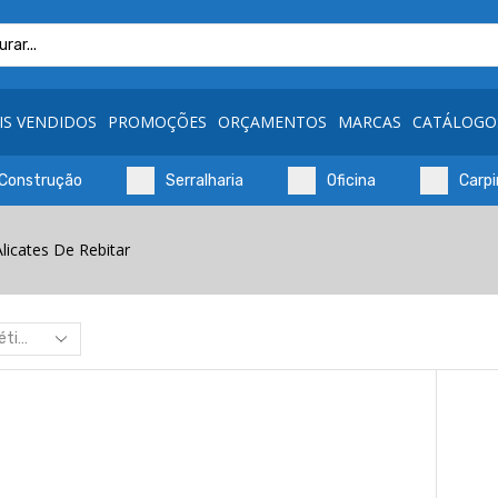
Search
input
IS VENDIDOS
PROMOÇÕES
ORÇAMENTOS
MARCAS
CATÁLOGO
Construção
Serralharia
Oficina
Carpi
Alicates De Rebitar