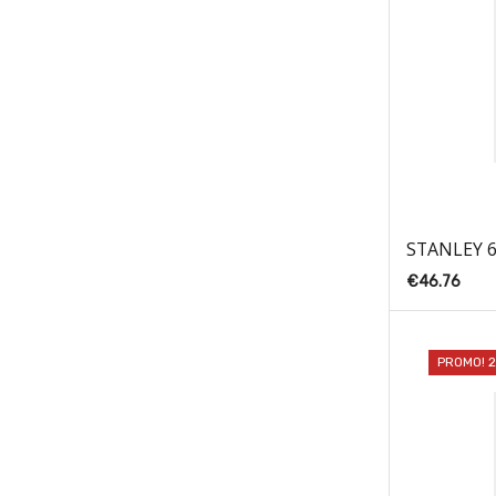
STANLEY 6
€
46.76
PROMO! 