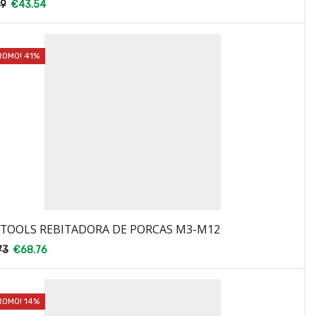
79
€
43.54
ROMO! 41%
TOOLS REBITADORA DE PORCAS M3-M12
73
€
68.76
ROMO! 14%