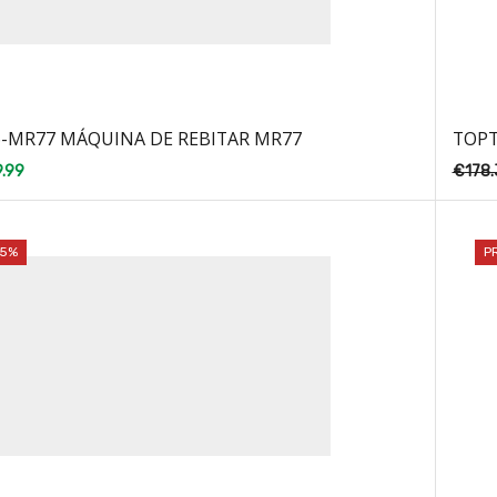
6-MR77 MÁQUINA DE REBITAR MR77
TOPT
.99
€
178.
25%
P