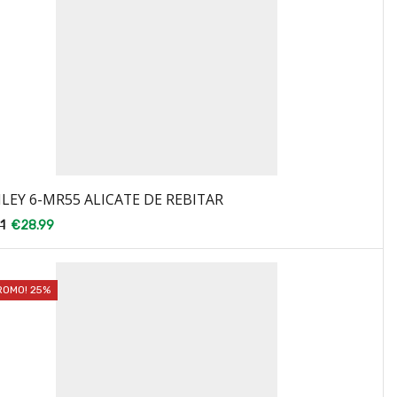
LEY 6-MR55 ALICATE DE REBITAR
1
€
28.99
ROMO! 25%