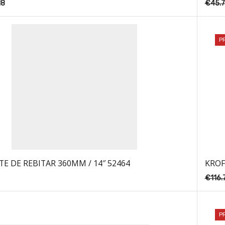
18
€
45.
P
TE DE REBITAR 360MM / 14″ 52464
KROF
€
116.
P