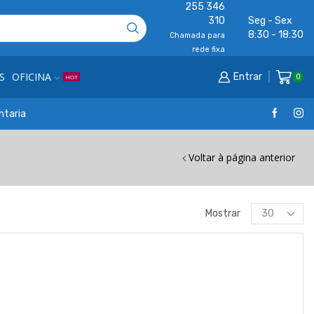
255 346
310
Seg - Sex
8:30 - 18:30
Chamada para
rede fixa
S
OFICINA
Entrar
0
HOT
ntaria
Voltar à página anterior
Products
Mostrar
per
page