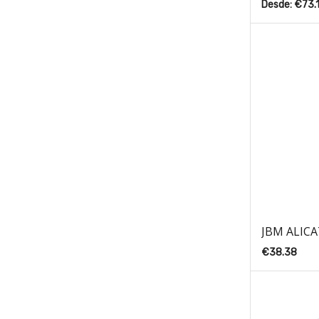
Desde:
€
73.
JBM ALICA
€
38.38