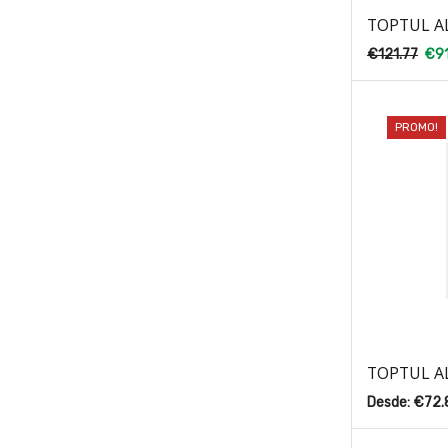
TOPTUL A
€
121.77
€
9
PROMO!
TOPTUL A
Desde:
€
72.