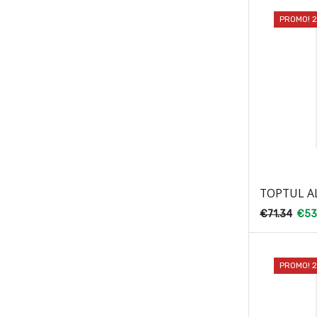
PROMO! 
TOPTUL A
€
71.34
€
53
PROMO! 