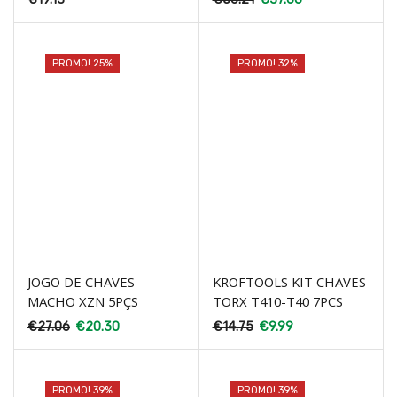
PROMO! 25%
PROMO! 32%
JOGO DE CHAVES
KROFTOOLS KIT CHAVES
MACHO XZN 5PÇS
TORX T410-T40 7PCS
€
27.06
€
20.30
€
14.75
€
9.99
PROMO! 39%
PROMO! 39%