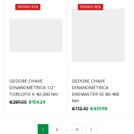
PROMO! 47%
PROMO! 38%
GEDORE CHAVE
GEDORE CHAVE
DINANOMÉTRICA 1/2″
DINANOMÉTRICA
TORCOFIX K 40-200 Nm
DREMASTER SE 80-400
Nm
€
289.05
€
154.24
€
713.40
€
439.98
…
1
2
4