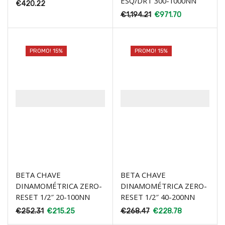
ESQ/DRT 300-1000NN
€
420.22
€
1,194.21
€
971.70
PROMO! 15%
PROMO! 15%
BETA CHAVE
BETA CHAVE
DINAMOMÉTRICA ZERO-
DINAMOMÉTRICA ZERO-
RESET 1/2″ 20-100NN
RESET 1/2″ 40-200NN
€
252.31
€
215.25
€
268.47
€
228.78