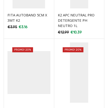
FITA AUTOBAND 5CM X
K2 APC NEUTRAL PRO
3MT K2
DETERGENTE PH
NEUTRO 1L
€
3.95
€
3.16
€
12.99
€
10.39
PROMO! 20%
PROMO! 20%