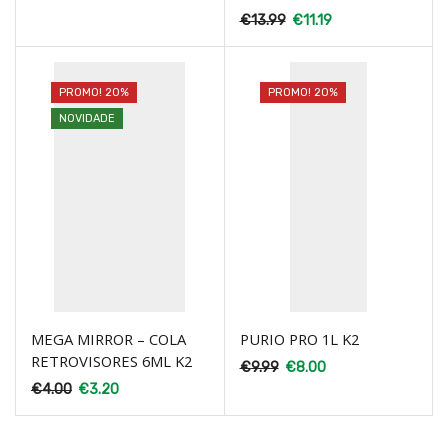
€
13.99
€
11.19
PROMO! 20%
PROMO! 20%
NOVIDADE
MEGA MIRROR – COLA
PURIO PRO 1L K2
RETROVISORES 6ML K2
€
9.99
€
8.00
€
4.00
€
3.20