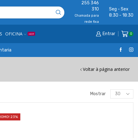
255 346
310
Seg - Sex
8:30 - 18:30
Chamada para
rede fixa
S
OFICINA
Entrar
0
HOT
ntaria
Voltar à página anterior
Products
Mostrar
per
page
ROMO! 23%