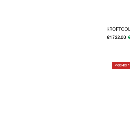
KROFTOOL
€
1,722.00
PROMO! 