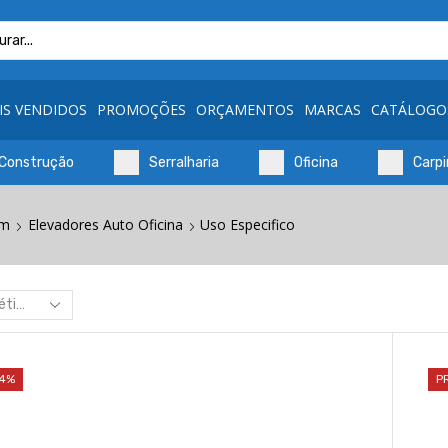
Search
input
IS VENDIDOS
PROMOÇÕES
ORÇAMENTOS
MARCAS
CATÁLOGO
Construção
Serralharia
Oficina
Carpi
em
Elevadores Auto Oficina
Uso Especifico
14%
P