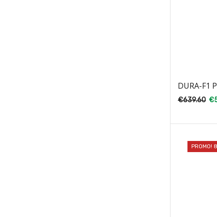
DURA-F1 
€
639.60
€
PROMO! 