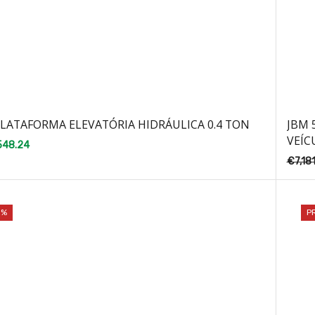
PLATAFORMA ELEVATÓRIA HIDRÁULICA 0.4 TON
JBM 
VEÍC
548.24
€
7,18
8%
P