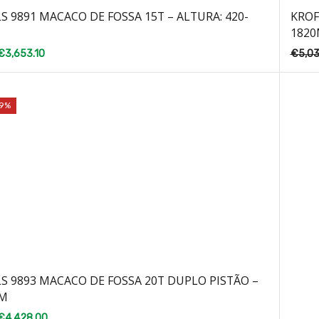
 9891 MACACO DE FOSSA 15T – ALTURA: 420-
KROF
182
€
3,653.10
€
5,03
19%
S 9893 MACACO DE FOSSA 20T DUPLO PISTÃO –
5M
€
4,428.00