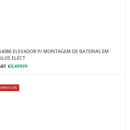
54386 ELEVADOR P/ MONTAGEM DE BATERIAS EM
ULOS ELÉCT
1.97
€
5,499.99
ROMO! 53%