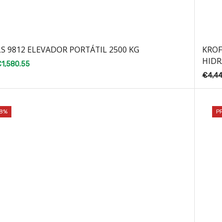
S 9812 ELEVADOR PORTÁTIL 2500 KG
KROF
HIDR
€
1,580.55
€
4,4
18%
P