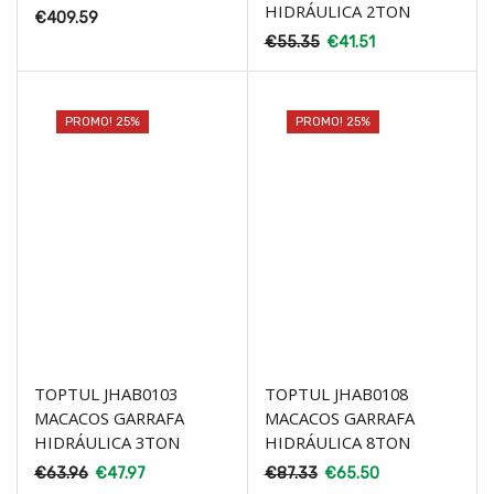
HIDRÁULICA 2TON
€
409.59
€
55.35
€
41.51
PROMO! 25%
PROMO! 25%
TOPTUL JHAB0103
TOPTUL JHAB0108
MACACOS GARRAFA
MACACOS GARRAFA
HIDRÁULICA 3TON
HIDRÁULICA 8TON
€
63.96
€
47.97
€
87.33
€
65.50