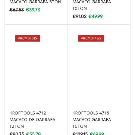
MACACO GARRAFA 5TON
MACACO GARRAFA
10TON
€
67.53
€
39.73
€
91.02
€
49.99
PROMO! 31%
PROMO! 46%
KROFTOOLS 4712
KROFTOOLS 4716
MACACO DE GARRAFA
MACACO GARRAFA
12TON
16TON
€
80.75
€
55.78
€
129.15
€
69.99