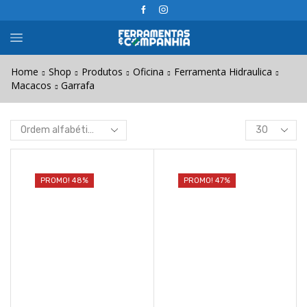
Home
Shop
Produtos
Oficina
Ferramenta Hidraulica
Macacos
Garrafa
Products
per
page
PROMO! 48%
PROMO! 47%