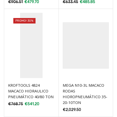
€
906.51
€
479.70
€
633.45
€
485.85
PROMO! 30%
KROFTOOLS 4824
MEGA N10-3L MACACO
MACACO HIDRAULICO
RODAS
PNEUMÁTICO 40/80 TON
HIDROPNEUMÁTICO 35-
20-10TON
€
768.75
€
541.20
€
2,029.50