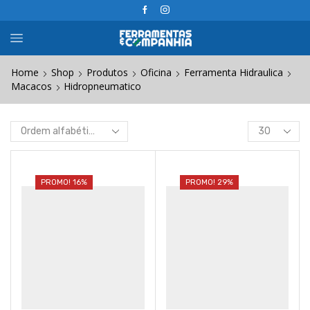
Home
Shop
Produtos
Oficina
Ferramenta Hidraulica
Macacos
Hidropneumatico
Products
per
page
PROMO! 16%
PROMO! 29%