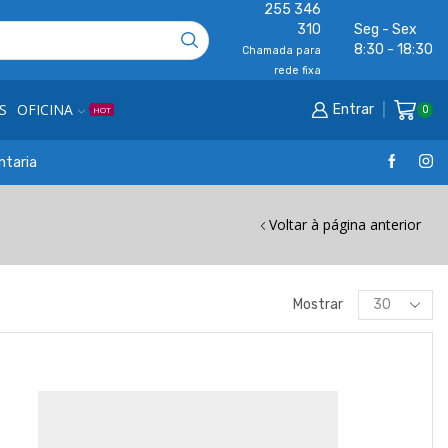
255 346
310
Seg - Sex
8:30 - 18:30
Chamada para
rede fixa
S
OFICINA
Entrar
0
HOT
ntaria
Voltar à página anterior
Products
Mostrar
per
page