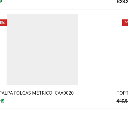
9
€
28.
25%
P
PALPA FOLGAS MÉTRICO ICAA0020
TOPT
.15
€
13.5