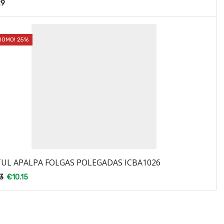
29
ROMO! 25%
UL APALPA FOLGAS POLEGADAS ICBA1026
3
€
10.15