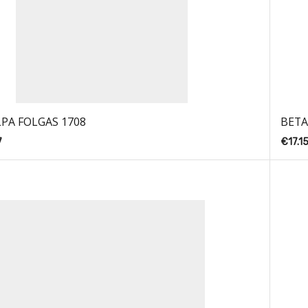
PA FOLGAS 1708
BETA
7
€
17.1