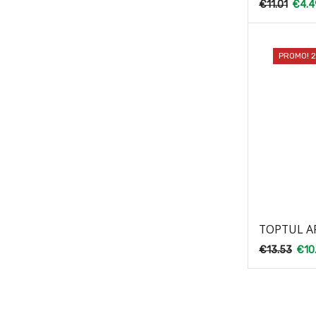
€
11.01
€
4.4
PROMO! 
TOPTUL A
€
13.53
€
10