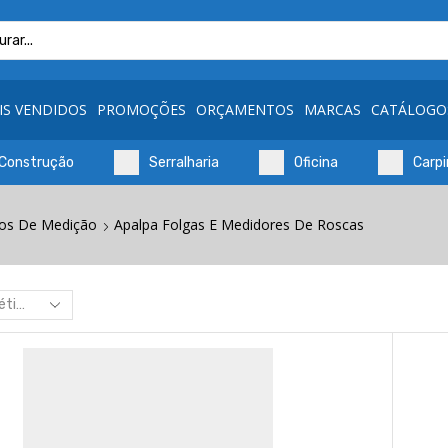
Search
input
IS VENDIDOS
PROMOÇÕES
ORÇAMENTOS
MARCAS
CATÁLOGO
Construção
Serralharia
Oficina
Carpi
tos De Medição
Apalpa Folgas E Medidores De Roscas