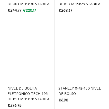
DL 40 CM 19830 STABILA
DL 61 CM 19829 STABILA
€
244.77
€
220.17
€
269.37
NIVEL DE BOLHA
STANLEY 0-42-130 NÍVEL
ELETRÓNICO TECH 196
DE BOLSO
DL 81 CM 19828 STABILA
€
6.90
€
276.75