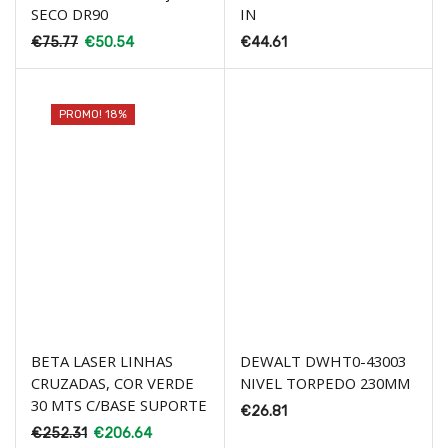
SECO DR90
IN
€
75.77
€
50.54
€
44.61
PROMO! 18%
BETA LASER LINHAS
DEWALT DWHT0-43003
CRUZADAS, COR VERDE
NIVEL TORPEDO 230MM
30 MTS C/BASE SUPORTE
€
26.81
€
252.31
€
206.64