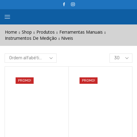
Home
Shop
Produtos
Ferramentas Manuais
Instrumentos De Medição
Niveis
Products
per
page
PROMO!
PROMO!