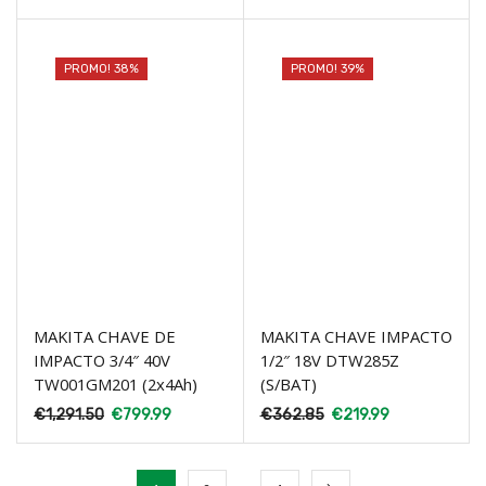
PROMO! 38%
PROMO! 39%
MAKITA CHAVE DE
MAKITA CHAVE IMPACTO
IMPACTO 3/4″ 40V
1/2″ 18V DTW285Z
TW001GM201 (2x4Ah)
(S/BAT)
€
1,291.50
€
799.99
€
362.85
€
219.99