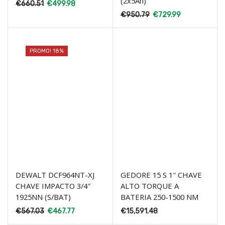
(2x5Ah)
€
660.51
€
499.98
€
950.79
€
729.99
PROMO! 18%
DEWALT DCF964NT-XJ
GEDORE 15 S 1″ CHAVE
CHAVE IMPACTO 3/4″
ALTO TORQUE A
1925NN (S/BAT)
BATERIA 250-1500 NM
€
567.03
€
467.77
€
15,591.48