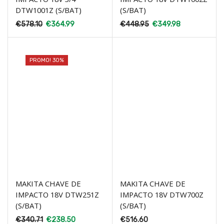
DTW1001Z (S/BAT)
(S/BAT)
€
578.10
€
364.99
€
448.95
€
349.98
PROMO! 30%
MAKITA CHAVE DE
MAKITA CHAVE DE
IMPACTO 18V DTW251Z
IMPACTO 18V DTW700Z
(S/BAT)
(S/BAT)
€
340.71
€
238.50
€
516.60