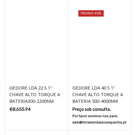
PROMO! 43%
GEDORE LDA 22 S 1″
GEDORE LDA 40 S 1″
CHAVE ALTO TORQUE A
CHAVE ALTO TORQUE A
BATERIA300-2200NM
BATERIA 500-4000NM
€
8,655.94
Preço sob consulta.
Por favor escreva-nos para:
web@ferramentasecompanhia.pt