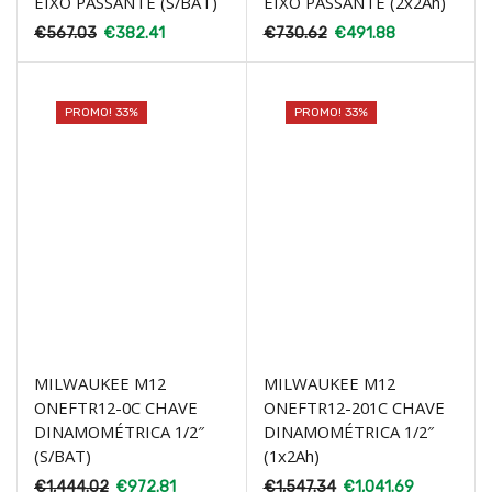
EIXO PASSANTE (S/BAT)
EIXO PASSANTE (2x2Ah)
€
567.03
€
382.41
€
730.62
€
491.88
PROMO! 33%
PROMO! 33%
MILWAUKEE M12
MILWAUKEE M12
ONEFTR12-0C CHAVE
ONEFTR12-201C CHAVE
DINAMOMÉTRICA 1/2″
DINAMOMÉTRICA 1/2″
(S/BAT)
(1x2Ah)
€
1,444.02
€
972.81
€
1,547.34
€
1,041.69