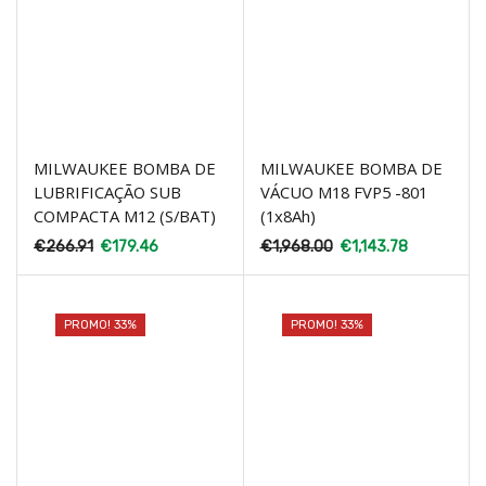
MILWAUKEE BOMBA DE
MILWAUKEE BOMBA DE
LUBRIFICAÇÃO SUB
VÁCUO M18 FVP5 -801
COMPACTA M12 (S/BAT)
(1x8Ah)
€
266.91
€
179.46
€
1,968.00
€
1,143.78
PROMO! 33%
PROMO! 33%