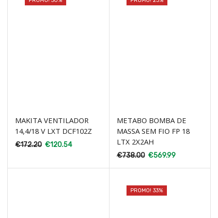
PROMO! 30%
PROMO! 23%
MAKITA VENTILADOR
METABO BOMBA DE
14,4/18 V LXT DCF102Z
MASSA SEM FIO FP 18
LTX 2X2AH
€
172.20
€
120.54
€
738.00
€
569.99
PROMO! 33%