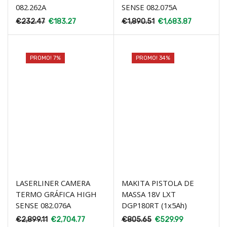
082.262A
SENSE 082.075A
€
232.47
€
183.27
€
1,890.51
€
1,683.87
PROMO! 7%
PROMO! 34%
LASERLINER CAMERA
MAKITA PISTOLA DE
TERMO GRÁFICA HIGH
MASSA 18V LXT
SENSE 082.076A
DGP180RT (1x5Ah)
€
2,899.11
€
2,704.77
€
805.65
€
529.99