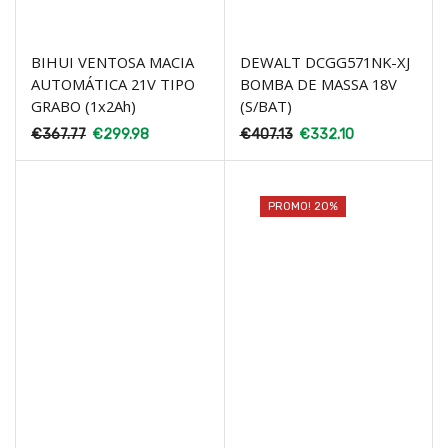
BIHUI VENTOSA MACIA
DEWALT DCGG571NK-XJ
AUTOMÁTICA 21V TIPO
BOMBA DE MASSA 18V
GRABO (1x2Ah)
(S/BAT)
€
367.77
€
299.98
€
407.13
€
332.10
PROMO! 20%