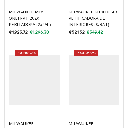
MILWAUKEE M18
MILWAUKEE M18FDG-0X
ONEFPRT-202X
RETIFICADORA DE
REBITADORA (2x2Ah)
INTERIORES (S/BAT)
€
1,923.72
€
1,296.30
€
521.52
€
349.42
PROMO! 33%
PROMO! 33%
MILWAUKEE
MILWAUKEE