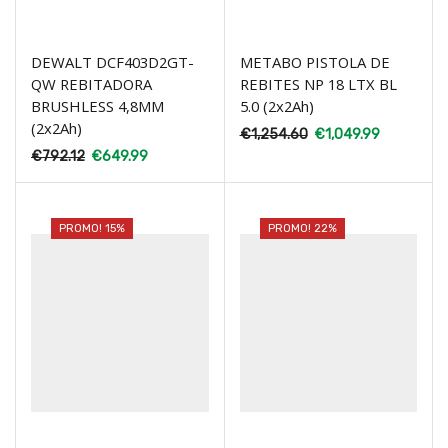
DEWALT DCF403D2GT-
METABO PISTOLA DE
QW REBITADORA
REBITES NP 18 LTX BL
BRUSHLESS 4,8MM
5.0 (2x2Ah)
(2x2Ah)
€
1,254.60
€
1,049.99
€
792.12
€
649.99
PROMO! 15%
PROMO! 22%