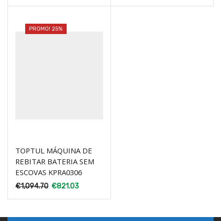
PROMO! 25%
TOPTUL MÁQUINA DE
REBITAR BATERIA SEM
ESCOVAS KPRA0306
€
1,094.70
€
821.03