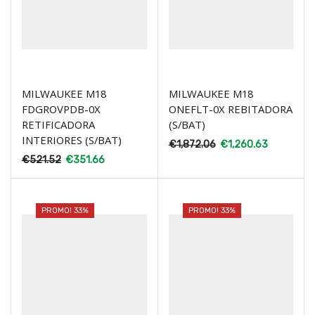
MILWAUKEE M18
MILWAUKEE M18
FDGROVPDB-0X
ONEFLT-0X REBITADORA
RETIFICADORA
(S/BAT)
INTERIORES (S/BAT)
€
1,872.06
€
1,260.63
€
521.52
€
351.66
PROMO! 33%
PROMO! 33%