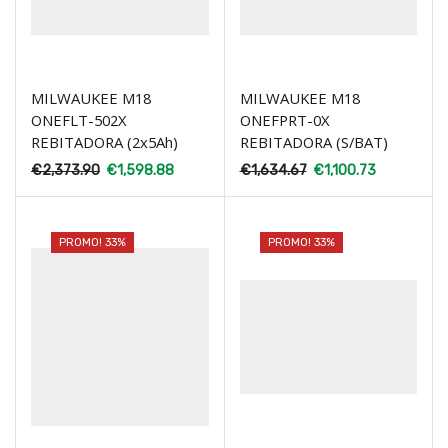
MILWAUKEE M18
MILWAUKEE M18
ONEFLT-502X
ONEFPRT-0X
REBITADORA (2x5Ah)
REBITADORA (S/BAT)
€
2,373.90
€
1,598.88
€
1,634.67
€
1,100.73
PROMO! 33%
PROMO! 33%