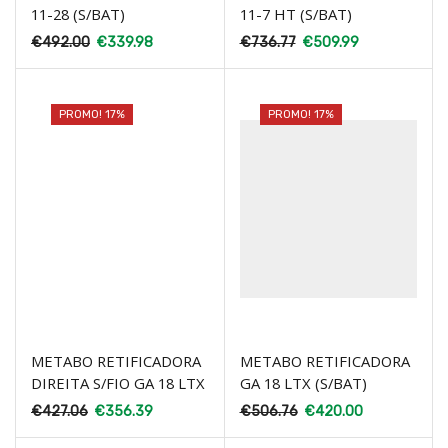
11-28 (S/BAT)
11-7 HT (S/BAT)
€
492.00
€
339.98
€
736.77
€
509.99
PROMO! 17%
PROMO! 17%
METABO RETIFICADORA
METABO RETIFICADORA
DIREITA S/FIO GA 18 LTX
GA 18 LTX (S/BAT)
€
427.06
€
356.39
€
506.76
€
420.00