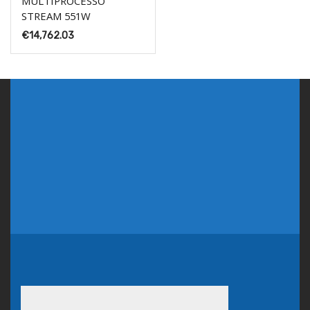
MULTIPROCESSO
STREAM 551W
€
14,762.03