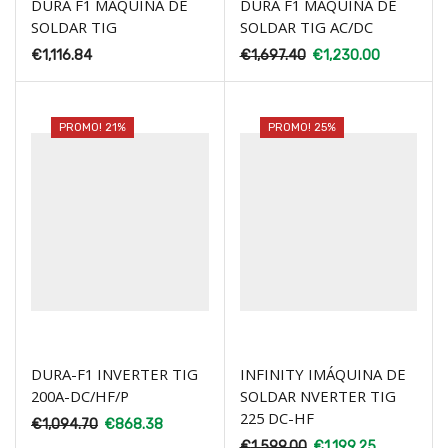
DURA F1 MÁQUINA DE
DURA F1 MÁQUINA DE
SOLDAR TIG
SOLDAR TIG AC/DC
€
1,116.84
€
1,697.40
€
1,230.00
PROMO! 21%
PROMO! 25%
DURA-F1 INVERTER TIG
INFINITY IMÁQUINA DE
200A-DC/HF/P
SOLDAR NVERTER TIG
225 DC-HF
€
1,094.70
€
868.38
€
1,599.00
€
1,199.25