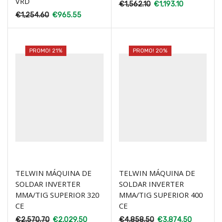
VRD
€
1,562.10
€
1,193.10
€
1,254.60
€
965.55
PROMO! 21%
PROMO! 20%
TELWIN MÁQUINA DE
TELWIN MÁQUINA DE
SOLDAR INVERTER
SOLDAR INVERTER
MMA/TIG SUPERIOR 320
MMA/TIG SUPERIOR 400
CE
CE
€
2,570.70
€
2,029.50
€
4,858.50
€
3,874.50