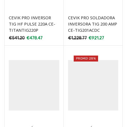
CEVIK PRO INVERSOR
CEVIK PRO SOLDADORA
TIG HF PULSE 220A CE-
INVERSORA TIG 200 AMP
TITANTIG220P
CE-TIG201ACDC
€
541.20
€
478.47
€
1,228.77
€
921.27
PROMO! 28%