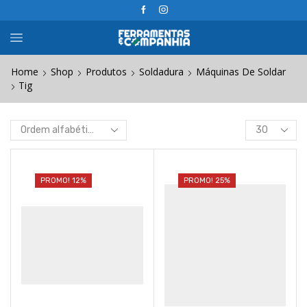
Home
Shop
Produtos
Soldadura
Máquinas De Soldar
Tig
Products
per
page
PROMO! 12%
PROMO! 25%