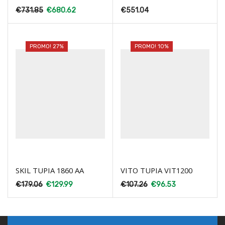
€
731.85
€
680.62
€
551.04
PROMO! 27%
PROMO! 10%
SKIL TUPIA 1860 AA
VITO TUPIA VIT1200
€
179.06
€
129.99
€
107.26
€
96.53