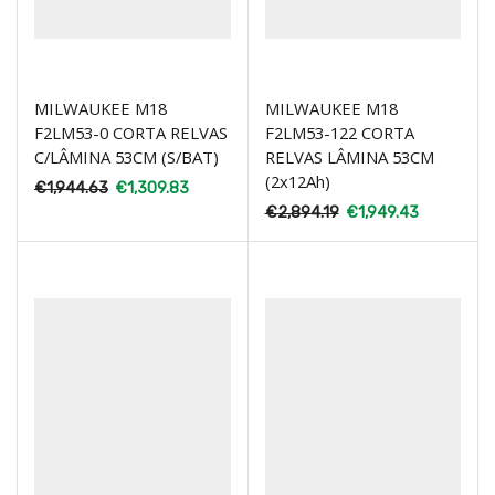
MILWAUKEE M18
MILWAUKEE M18
F2LM53-0 CORTA RELVAS
F2LM53-122 CORTA
C/LÂMINA 53CM (S/BAT)
RELVAS LÂMINA 53CM
(2x12Ah)
€
1,944.63
€
1,309.83
€
2,894.19
€
1,949.43