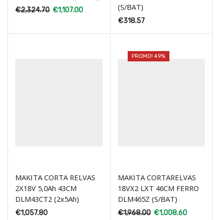
(S/BAT)
€
2,324.70
€
1,107.00
€
318.57
PROMO! 49%
MAKITA CORTA RELVAS
MAKITA CORTARELVAS
2X18V 5,0Ah 43CM
18VX2 LXT 46CM FERRO
DLM43CT2 (2x5Ah)
DLM465Z (S/BAT)
€
1,057.80
€
1,968.00
€
1,008.60