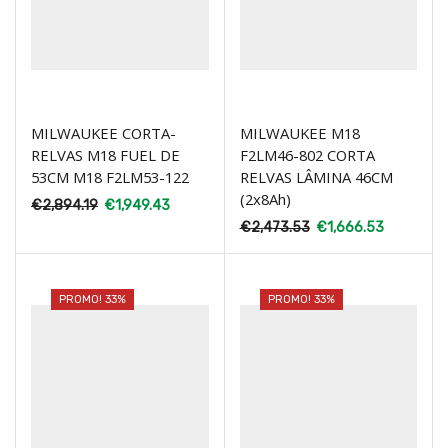
MILWAUKEE CORTA-
MILWAUKEE M18
RELVAS M18 FUEL DE
F2LM46-802 CORTA
53CM M18 F2LM53-122
RELVAS LÂMINA 46CM
(2x8Ah)
€
2,894.19
€
1,949.43
€
2,473.53
€
1,666.53
PROMO! 33%
PROMO! 33%