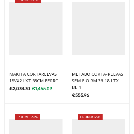
PROMO! 30%
MAKITA CORTARELVAS
METABO CORTA-RELVAS
18VX2 LXT 53CM FERRO
SEM FIO RM 36-18 LTX
BL 4
€
2,078.70
€
1,455.09
€
555.96
PROMO! 33%
PROMO! 33%