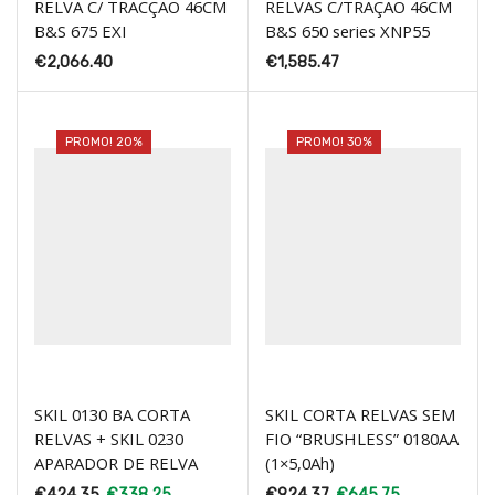
RELVA C/ TRACÇÃO 46CM
RELVAS C/TRAÇÃO 46CM
B&S 675 EXI
B&S 650 series XNP55
€
2,066.40
€
1,585.47
PROMO! 20%
PROMO! 30%
SKIL 0130 BA CORTA
SKIL CORTA RELVAS SEM
RELVAS + SKIL 0230
FIO “BRUSHLESS” 0180AA
APARADOR DE RELVA
(1×5,0Ah)
€
424.35
€
338.25
€
924.37
€
645.75