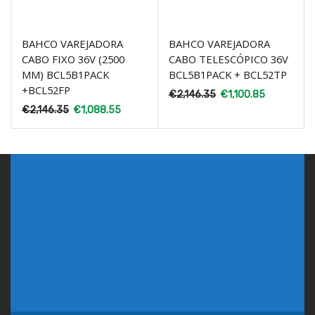
BAHCO VAREJADORA
BAHCO VAREJADORA
CABO FIXO 36V (2500
CABO TELESCÓPICO 36V
MM) BCL5B1PACK
BCL5B1PACK + BCL52TP
+BCL52FP
€
2,146.35
€
1,100.85
€
2,146.35
€
1,088.55