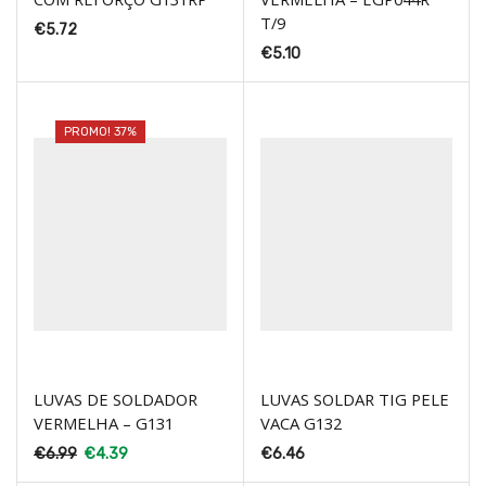
T/9
€
5.72
€
5.10
PROMO! 37%
LUVAS DE SOLDADOR
LUVAS SOLDAR TIG PELE
VERMELHA – G131
VACA G132
€
6.99
€
4.39
€
6.46