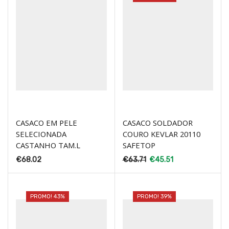
CASACO EM PELE
CASACO SOLDADOR
SELECIONADA
COURO KEVLAR 20110
CASTANHO TAM.L
SAFETOP
€
68.02
€
63.71
€
45.51
PROMO! 43%
PROMO! 39%