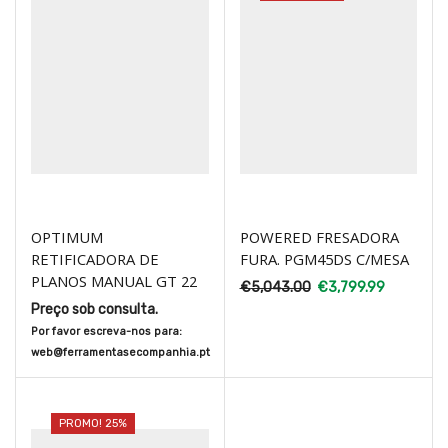
OPTIMUM
POWERED FRESADORA
RETIFICADORA DE
FURA. PGM45DS C/MESA
PLANOS MANUAL GT 22
€
5,043.00
€
3,799.99
Preço sob consulta.
Por favor escreva-nos para:
web@ferramentasecompanhia.pt
PROMO! 25%