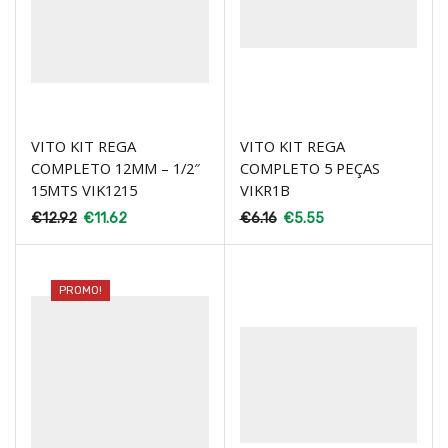
VITO KIT REGA
VITO KIT REGA
COMPLETO 12MM – 1/2″
COMPLETO 5 PEÇAS
15MTS VIK1215
VIKR1B
€
12.92
€
11.62
€
6.16
€
5.55
PROMO!