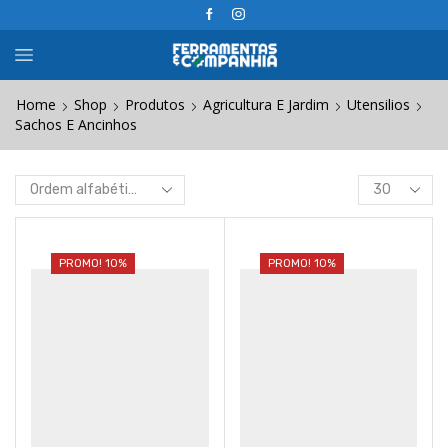
Home
Shop
Produtos
Agricultura E Jardim
Utensilios
Sachos E Ancinhos
Products
per
page
PROMO! 10%
PROMO! 10%