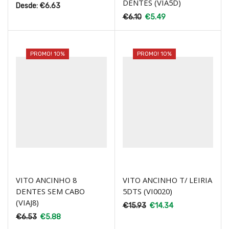
DENTES (VIA5D)
Desde:
€
6.63
€
6.10
€
5.49
PROMO! 10%
PROMO! 10%
VITO ANCINHO 8
VITO ANCINHO T/ LEIRIA
DENTES SEM CABO
5DTS (VI0020)
(VIAJ8)
€
15.93
€
14.34
€
6.53
€
5.88