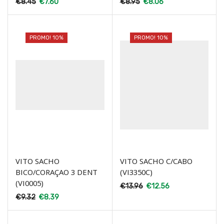
€
8.45
€
7.60
€
8.95
€
8.06
PROMO! 10%
PROMO! 10%
VITO SACHO
VITO SACHO C/CABO
BICO/CORAÇAO 3 DENT
(VI3350C)
(VI0005)
€
13.96
€
12.56
€
9.32
€
8.39