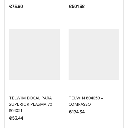
€
73.80
€
501.38
TELWIM BOCAL PARA
TELWIN 804059 –
SUPERIOR PLASMA 70
COMPASSO
804051
€
194.34
€
53.44