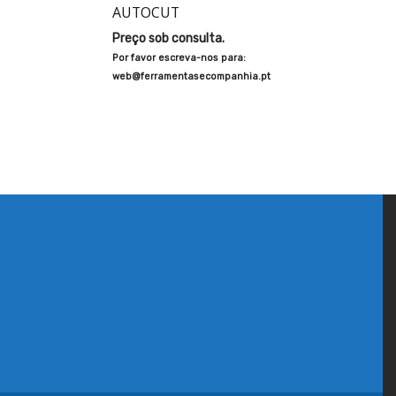
AUTOCUT
Preço sob consulta.
Por favor escreva-nos para:
web@ferramentasecompanhia.pt