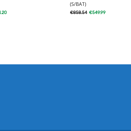
(S/BAT)
1.20
€
858.54
€
549.99