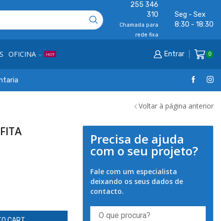
255 346
310
Seg - Sex
8:30 - 18:30
Chamada para
rede fixa
S
OFICINA
Entrar
0
HOT
ntaria
Voltar à página anterior
FITA
Precisa de ajuda
com o seu projeto?
Fale com um especialista
deixando os seus dados de
contacto.
TO CART