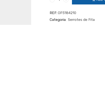
SERROTE
DE
FITA
REF:
OP3184210
PORTÁTIL
Categoria:
Serrotes de Fita
SQ-
V10
quantity