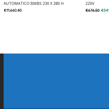
AUTOMATICO BMBS 230 X 280 H
220V
€
11,660.40
€
676.50
€
54