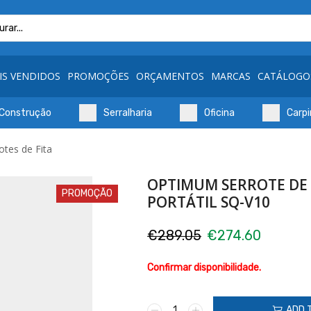
Search
input
IS VENDIDOS
PROMOÇÕES
ORÇAMENTOS
MARCAS
CATÁLOGO
Construção
Serralharia
Oficina
Carpi
otes de Fita
OPTIMUM SERROTE DE 
PROMOÇÃO
PORTÁTIL SQ-V10
€
289.05
€
274.60
Confirmar disponibilidade.
OPTIMUM
ADD 