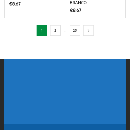
BRANCO
€
8.67
€
8.67
…
1
2
23