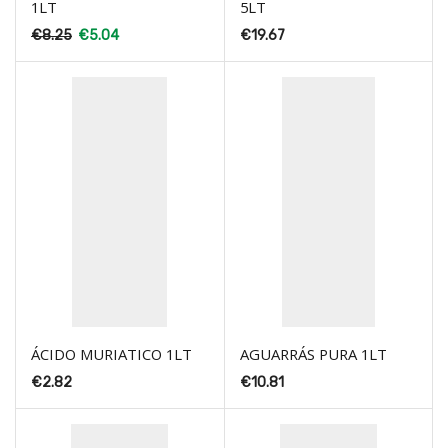
1LT
5LT
€
8.25
€
5.04
€
19.67
ÁCIDO MURIATICO 1LT
AGUARRÁS PURA 1LT
€
2.82
€
10.81