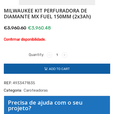
MILWAUKEE KIT PERFURADORA DE
DIAMANTE MX FUEL 150MM (2x3Ah)
€
3,960.60
€
3,960.48
Confirmar disponibilidade.
MILWAUKEE
KIT
PERFURADORA
ADD TO CART
DE
DIAMANTE
MX
REF:
4933471835
FUEL
150MM
Categoria:
Caroteadoras
(2x3Ah)
quantity
Precisa de ajuda com o seu
projeto?