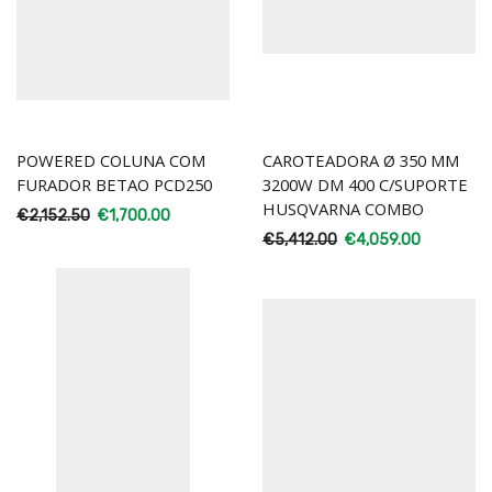
POWERED COLUNA COM
CAROTEADORA Ø 350 MM
FURADOR BETAO PCD250
3200W DM 400 C/SUPORTE
HUSQVARNA COMBO
€
2,152.50
€
1,700.00
€
5,412.00
€
4,059.00