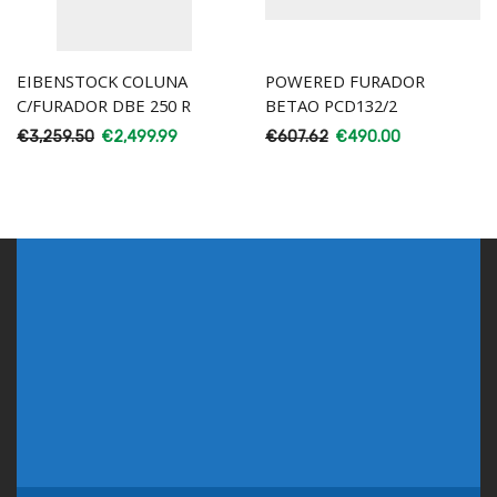
EIBENSTOCK COLUNA
POWERED FURADOR
C/FURADOR DBE 250 R
BETAO PCD132/2
€
3,259.50
€
2,499.99
€
607.62
€
490.00